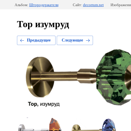
Альбом:
Штородержатели
Сайт:
decorrum.net
Изображение
Тор изумруд
Предыдущее
Следующее