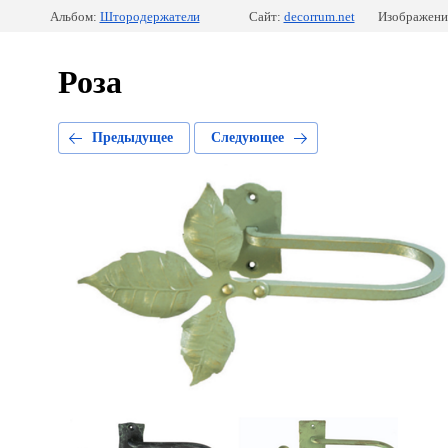
Альбом:
Штородержатели
Сайт:
decorrum.net
Изображение
Роза
Предыдущее
Следующее