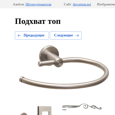
Альбом:
Штородержатели
Сайт:
decorrum.net
Изображение
Подхват топ
Предыдущее
Следующее