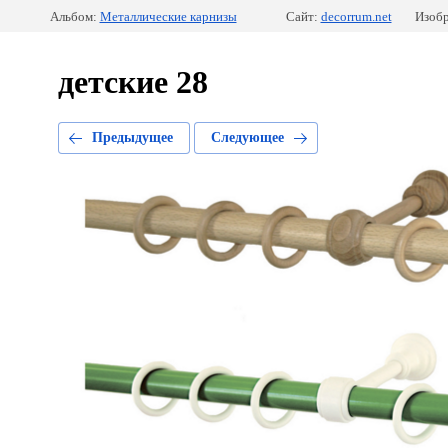
Альбом:
Металлические карнизы
Сайт:
decorrum.net
Изобр
детские 28
Предыдущее
Следующее