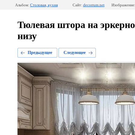
Альбом:
Столовая, кухня
Сайт:
decorrum.net
Изображение:
Тюлевая штора на эркерно
низу
Предыдущее
Следующее